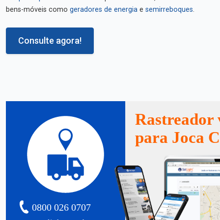
bens-móveis como
geradores de energia
e
semirreboques
.
Consulte agora!
Rastreador 
para Joca C
0800 026 0707