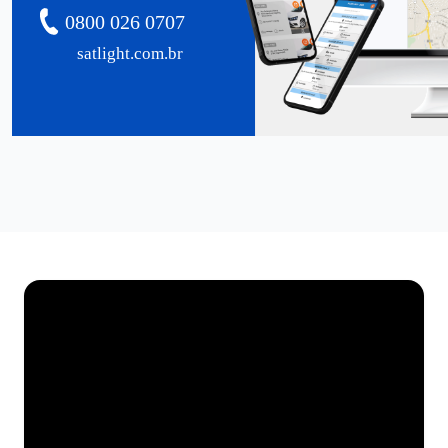
0800 026 0707
satlight.com.br