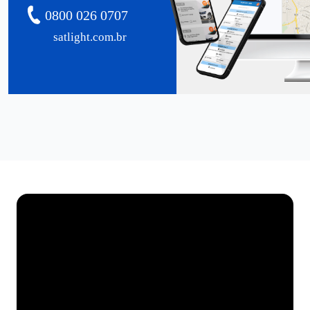
0800 026 0707
satlight.com.br