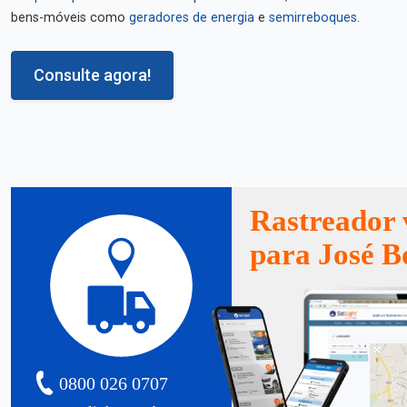
bens-móveis como
geradores de energia
e
semirreboques
.
Consulte agora!
Rastreador 
para José B
0800 026 0707