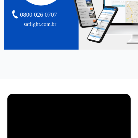
0800 026 0707
satlight.com.br