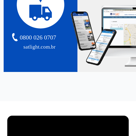
0800 026 0707
satlight.com.br