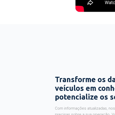
Transforme os d
veículos em con
potencialize os 
Com informações atualizadas, noss
precisas sobre a sua operação. V