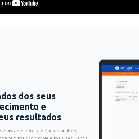
ados dos seus
hecimento e
seus resultados
o sistema gera relatórios e análises
ocê tem maior controle e mais segurança