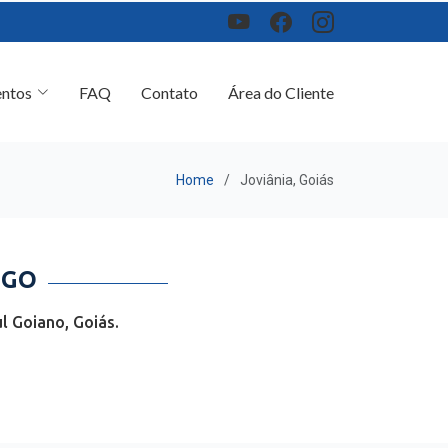
ntos
FAQ
Contato
Área do Cliente
Home
Joviânia, Goiás
 GO
l Goiano, Goiás.