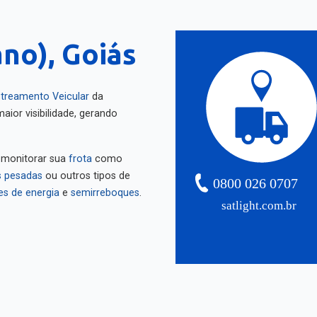
ano), Goiás
treamento Veicular
da
aior visibilidade, gerando
 monitorar sua
frota
como
 pesadas
ou outros tipos de
0800 026 0707
es de energia
e
semirreboques
.
satlight.com.br