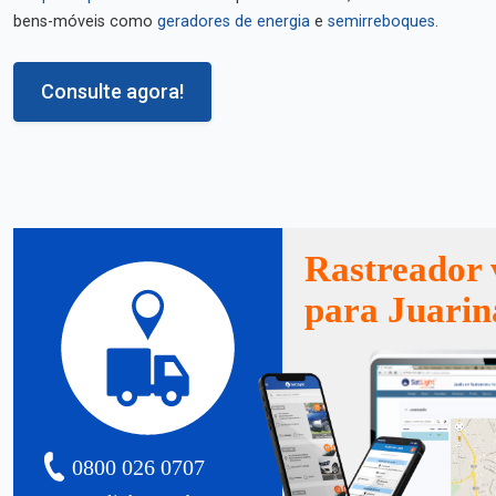
bens-móveis como
geradores de energia
e
semirreboques
.
Consulte agora!
Rastreador 
para Juarin
0800 026 0707