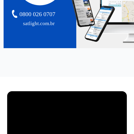
0800 026 0707
satlight.com.br