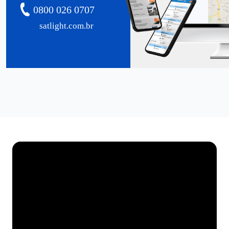
0800 026 0707
satlight.com.br