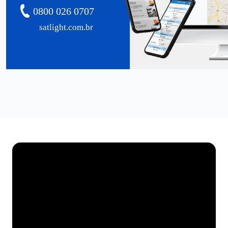
0800 026 0707
satlight.com.br