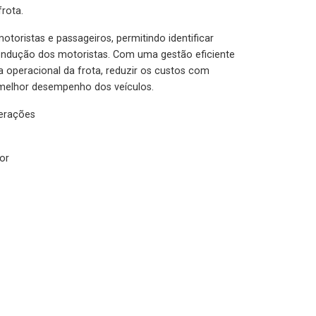
rota.
otoristas e passageiros, permitindo identificar
condução dos motoristas. Com uma gestão eficiente
ia operacional da frota, reduzir os custos com
melhor desempenho dos veículos.
lerações
or