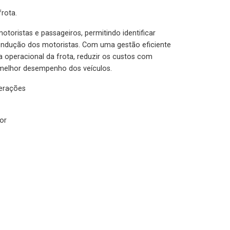
rota.
otoristas e passageiros, permitindo identificar
condução dos motoristas. Com uma gestão eficiente
ia operacional da frota, reduzir os custos com
melhor desempenho dos veículos.
lerações
or