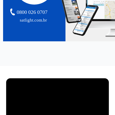
0800 026 0707
satlight.com.br