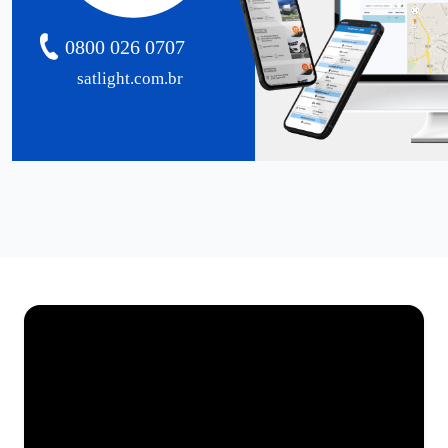
0800 026 0707
satlight.com.br