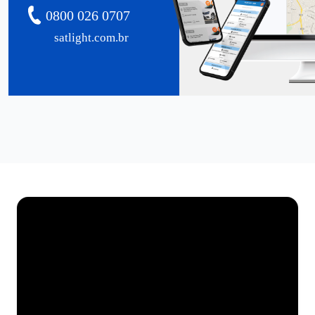
0800 026 0707
satlight.com.br