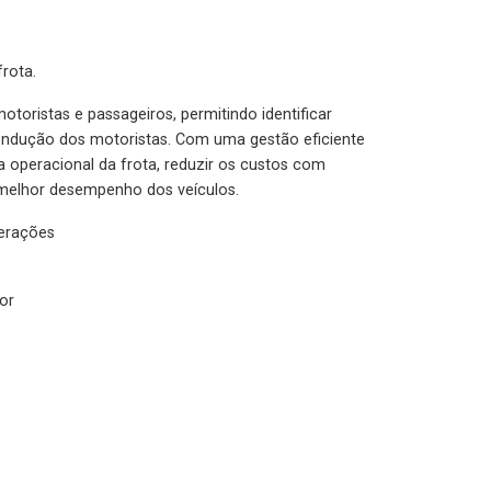
rota.
otoristas e passageiros, permitindo identificar
condução dos motoristas. Com uma gestão eficiente
ia operacional da frota, reduzir os custos com
melhor desempenho dos veículos.
lerações
or