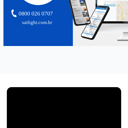
0800 026 0707
satlight.com.br