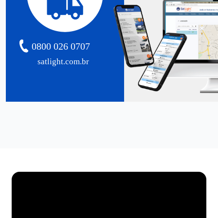
0800 026 0707
satlight.com.br