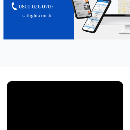
0800 026 0707
satlight.com.br