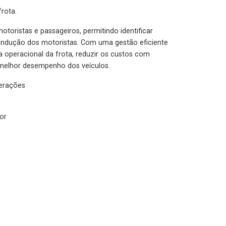
rota.
otoristas e passageiros, permitindo identificar
condução dos motoristas. Com uma gestão eficiente
ia operacional da frota, reduzir os custos com
melhor desempenho dos veículos.
lerações
or