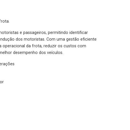
rota.
otoristas e passageiros, permitindo identificar
condução dos motoristas. Com uma gestão eficiente
ia operacional da frota, reduzir os custos com
melhor desempenho dos veículos.
lerações
or