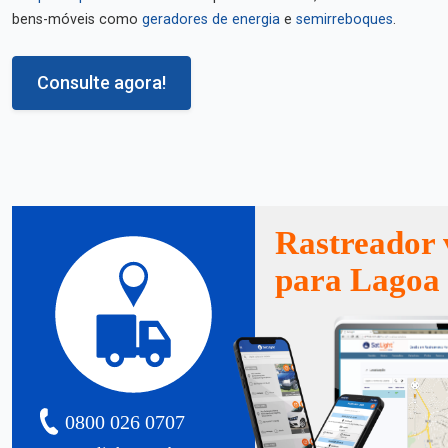
bens-móveis como
geradores de energia
e
semirreboques
.
Consulte agora!
Rastreador 
para Lagoa
0800 026 0707