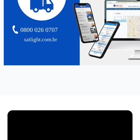
0800 026 0707
satlight.com.br