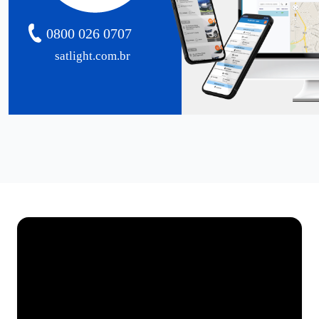
0800 026 0707
satlight.com.br