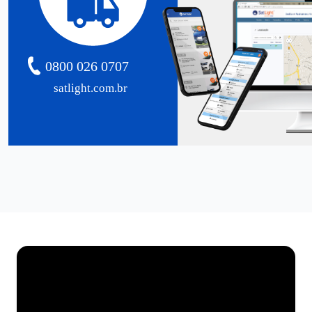
0800 026 0707
satlight.com.br