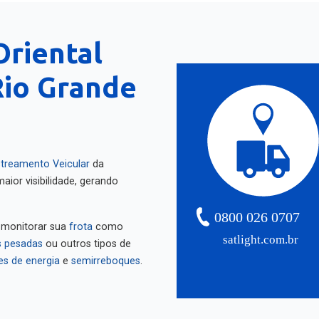
Oriental
Rio Grande
treamento Veicular
da
aior visibilidade, gerando
0800 026 0707
 monitorar sua
frota
como
satlight.com.br
 pesadas
ou outros tipos de
es de energia
e
semirreboques
.