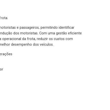
rota.
otoristas e passageiros, permitindo identificar
condução dos motoristas. Com uma gestão eficiente
ia operacional da frota, reduzir os custos com
melhor desempenho dos veículos.
lerações
or