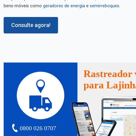
bens-móveis como
geradores de energia
e
semirreboques
.
Consulte agora!
Rastreador 
para Lajinh
0800 026 0707