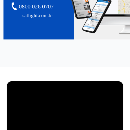
0800 026 0707
satlight.com.br