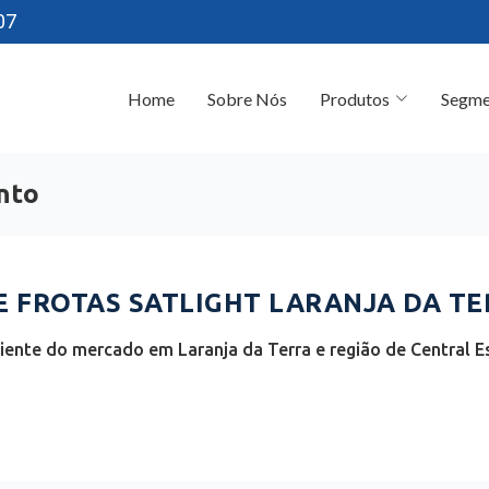
07
Home
Sobre Nós
Produtos
Segme
anto
FROTAS SATLIGHT LARANJA DA TER
ente do mercado em Laranja da Terra e região de Central Es