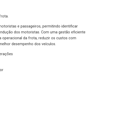
rota.
otoristas e passageiros, permitindo identificar
condução dos motoristas. Com uma gestão eficiente
ia operacional da frota, reduzir os custos com
melhor desempenho dos veículos.
lerações
or