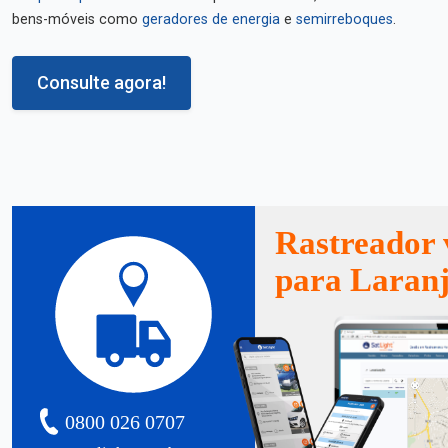
bens-móveis como
geradores de energia
e
semirreboques
.
Consulte agora!
Rastreador 
para Laranj
0800 026 0707