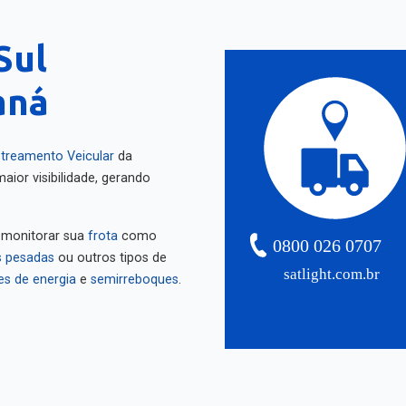
Sul
aná
treamento Veicular
da
aior visibilidade, gerando
 monitorar sua
frota
como
0800 026 0707
 pesadas
ou outros tipos de
satlight.com.br
es de energia
e
semirreboques
.