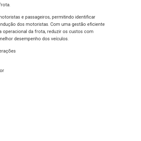
rota.
otoristas e passageiros, permitindo identificar
condução dos motoristas. Com uma gestão eficiente
ia operacional da frota, reduzir os custos com
melhor desempenho dos veículos.
lerações
or