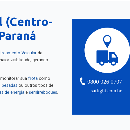
l (Centro-
 Paraná
treamento Veicular
da
aior visibilidade, gerando
 monitorar sua
frota
como
0800 026 0707
 pesadas
ou outros tipos de
satlight.com.br
es de energia
e
semirreboques
.