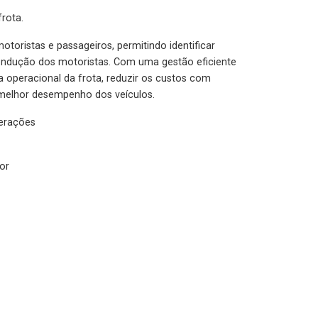
rota.
otoristas e passageiros, permitindo identificar
condução dos motoristas. Com uma gestão eficiente
ia operacional da frota, reduzir os custos com
melhor desempenho dos veículos.
lerações
or