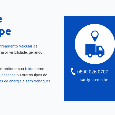
e
ipe
treamento Veicular
da
aior visibilidade, gerando
 monitorar sua
frota
como
0800 026 0707
 pesadas
ou outros tipos de
satlight.com.br
es de energia
e
semirreboques
.