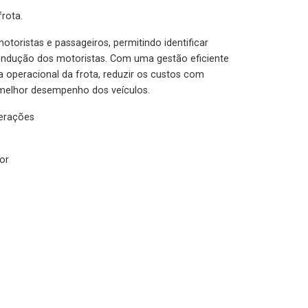
rota.
otoristas e passageiros, permitindo identificar
condução dos motoristas. Com uma gestão eficiente
ia operacional da frota, reduzir os custos com
melhor desempenho dos veículos.
lerações
or