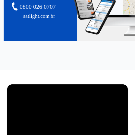
0800 026 0707
satlight.com.br