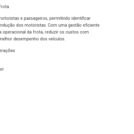
rota.
otoristas e passageiros, permitindo identificar
condução dos motoristas. Com uma gestão eficiente
ia operacional da frota, reduzir os custos com
melhor desempenho dos veículos.
lerações
or