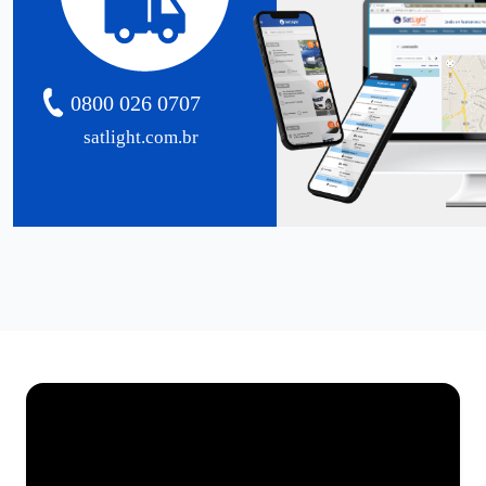
0800 026 0707
satlight.com.br