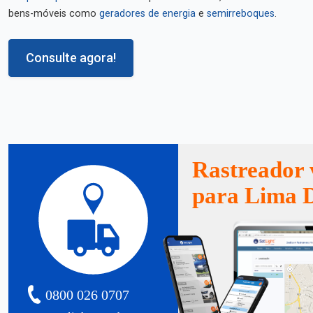
bens-móveis como
geradores de energia
e
semirreboques
.
Consulte agora!
Rastreador 
para Lima 
0800 026 0707