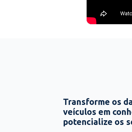
Transforme os d
veículos em con
potencialize os 