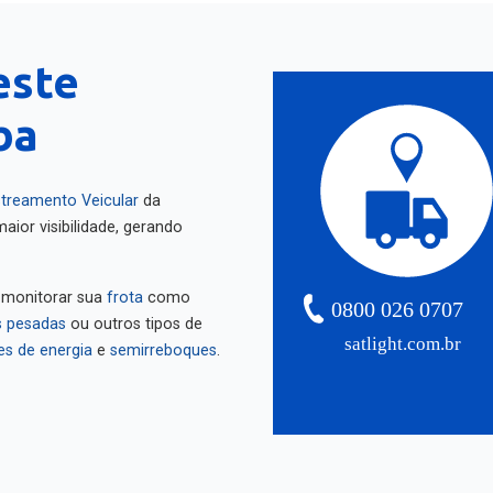
este
ba
treamento Veicular
da
aior visibilidade, gerando
 monitorar sua
frota
como
0800 026 0707
 pesadas
ou outros tipos de
satlight.com.br
es de energia
e
semirreboques
.