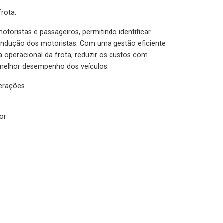
rota.
otoristas e passageiros, permitindo identificar
condução dos motoristas. Com uma gestão eficiente
ia operacional da frota, reduzir os custos com
melhor desempenho dos veículos.
lerações
or