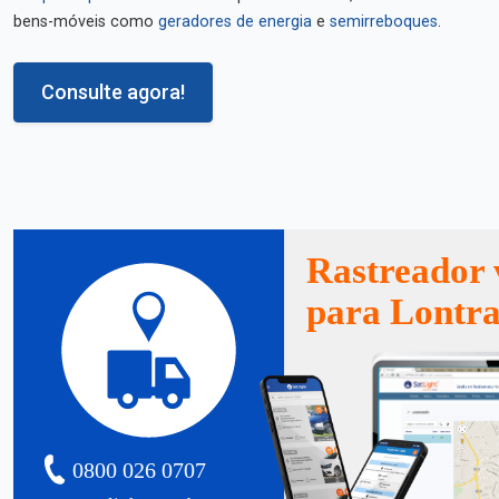
bens-móveis como
geradores de energia
e
semirreboques
.
Consulte agora!
Rastreador 
para Lontr
0800 026 0707