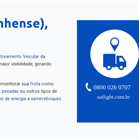
nhense),
treamento Veicular
da
aior visibilidade, gerando
 monitorar sua
frota
como
0800 026 0707
 pesadas
ou outros tipos de
satlight.com.br
es de energia
e
semirreboques
.