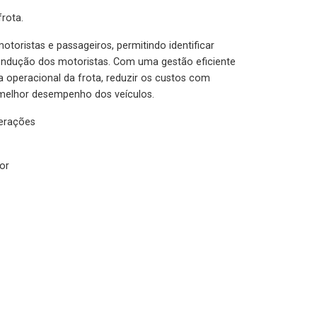
rota.
otoristas e passageiros, permitindo identificar
condução dos motoristas. Com uma gestão eficiente
ia operacional da frota, reduzir os custos com
melhor desempenho dos veículos.
lerações
or