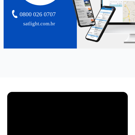
0800 026 0707
satlight.com.br