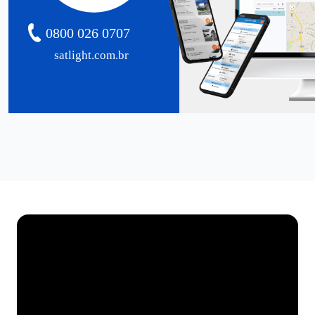
0800 026 0707
satlight.com.br