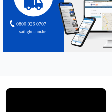
0800 026 0707
satlight.com.br