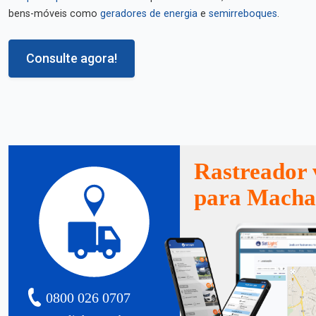
bens-móveis como
geradores de energia
e
semirreboques
.
Consulte agora!
Rastreador 
para Macha
0800 026 0707