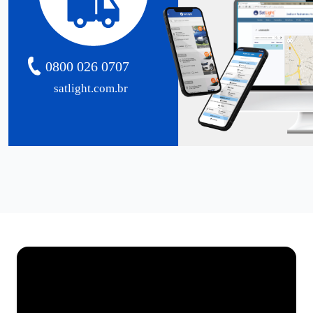
0800 026 0707
satlight.com.br