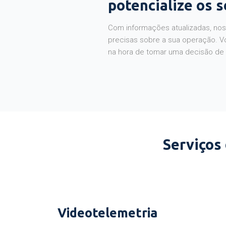
potencialize os 
Com informações atualizadas, noss
precisas sobre a sua operação. V
na hora de tomar uma decisão de
Serviços
Videotelemetria