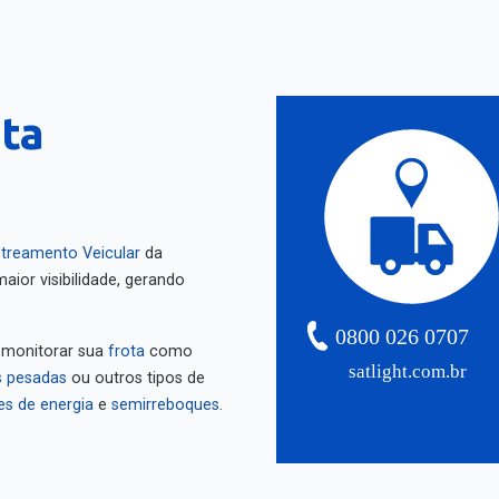
nta
treamento Veicular
da
aior visibilidade, gerando
0800 026 0707
 monitorar sua
frota
como
satlight.com.br
 pesadas
ou outros tipos de
es de energia
e
semirreboques
.