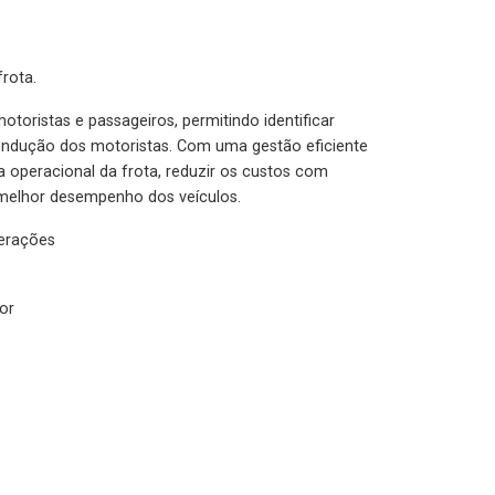
rota.
otoristas e passageiros, permitindo identificar
condução dos motoristas. Com uma gestão eficiente
ia operacional da frota, reduzir os custos com
melhor desempenho dos veículos.
lerações
or