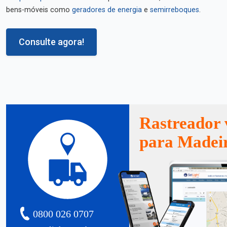
bens-móveis como
geradores de energia
e
semirreboques
.
Consulte agora!
Rastreador 
para Madei
0800 026 0707