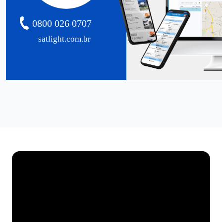
0800 026 0707
satlight.com.br