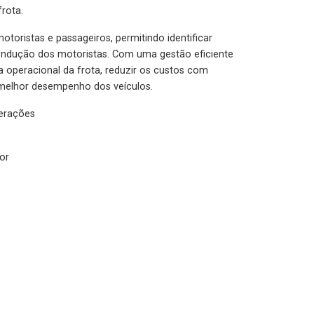
rota.
otoristas e passageiros, permitindo identificar
condução dos motoristas. Com uma gestão eficiente
ia operacional da frota, reduzir os custos com
melhor desempenho dos veículos.
lerações
or