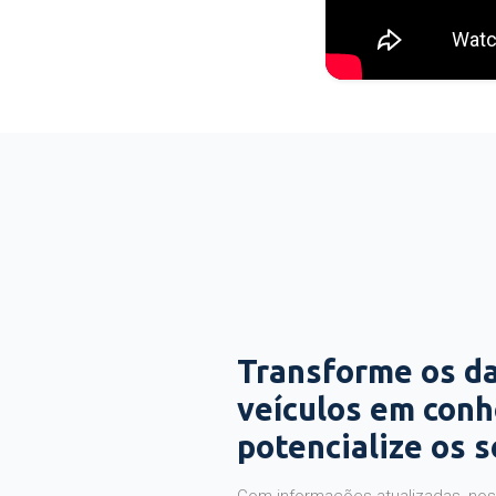
Transforme os d
veículos em con
potencialize os 